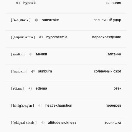
hypoxia
гипоксия
[ 'sʌn‚strəʋk ]
sunstroke
солнечный удар
[ ,haipəu'θə:miə ]
hypothermia
переохлаждение
[ medkit ]
Medkit
аптечка
[ 'sʌnbə:n ]
sunburn
солнечный ожог
[ ɪ'di:mə ]
edema
отек
[ hi:t ig'zɔ:sʧən ]
heat exhaustion
перегрев
[ 'æltitju:d 'siknis ]
altitude sickness
горняшка