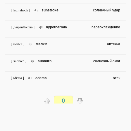
[ 'sʌn‚strəʋk ]
sunstroke
солнечный удар
[ ,haipəu'θə:miə ]
hypothermia
переохлаждение
[ medkit ]
Medkit
аптечка
[ 'sʌnbə:n ]
sunburn
солнечный ожог
[ ɪ'di:mə ]
edema
отек
[ hi:t ig'zɔ:sʧən ]
heat exhaustion
перегрев
0
[ 'æltitju:d 'siknis ]
altitude sickness
горняшка
Распечатать
[ hai-'æltitju:d 'pʌlmənəri edema ]
high-altitude
отек легких
доступен всем