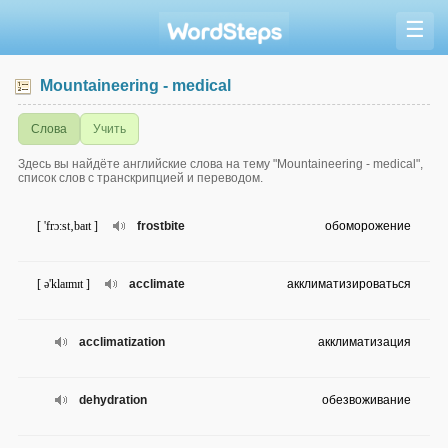
☰
Mountaineering - medical
Слова
Учить
Здесь вы найдёте английские слова на тему "Mountaineering - medical",
список слов с транскрипцией и переводом.
[ 'frɔ:st‚baɪt ]
frostbite
обоморожение
[ ə'klaɪmɪt ]
acclimate
акклиматизироваться
acclimatization
акклиматизация
dehydration
обезвоживание