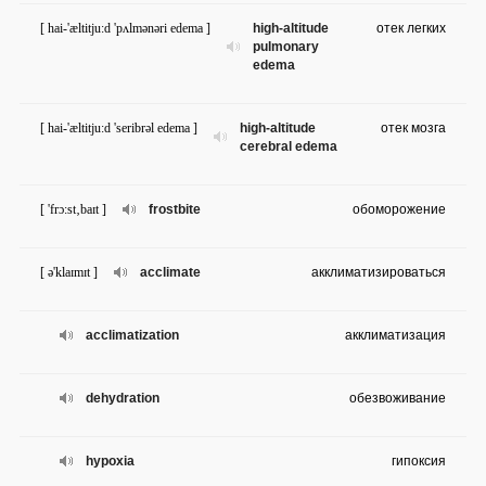
[ hai-'æltitju:d 'pʌlmənəri edema ]
high-altitude
отек легких
pulmonary
edema
[ hai-'æltitju:d 'seribrəl edema ]
high-altitude
отек мозга
cerebral edema
[ 'frɔ:st‚baɪt ]
frostbite
обоморожение
[ ə'klaɪmɪt ]
acclimate
акклиматизироваться
acclimatization
акклиматизация
dehydration
обезвоживание
hypoxia
гипоксия