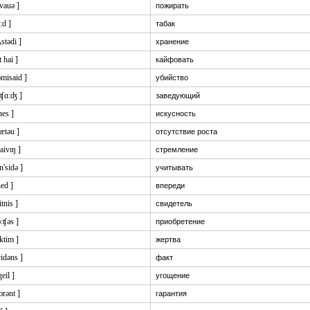
'vauə ]
пожирать
:d ]
табак
ʌstədi ]
хранение
t hai ]
кайфовать
ɔmisaid ]
убийство
 ʧɑ:ʤ ]
заведующий
'nes ]
искусность
lætəu ]
отсутствие роста
raivɪŋ ]
стремление
n'sidə ]
учитывать
hed ]
впереди
itnis ]
свидетель
ə:ʧəs ]
приобретение
iktim ]
жертва
vidəns ]
факт
geil ]
угощение
ɔrənt ]
гарантия