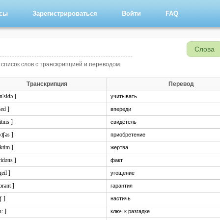
рсы
Зарегистрироваться
Войти
FAQ
Слова
 список слов с транскрипцией и переводом.
Транскрипция
Перевод
n'sidə ]
учитывать
hed ]
впереди
itnis ]
свидетель
ə:ʧəs ]
приобретение
iktim ]
жертва
vidəns ]
факт
geil ]
угощение
ɔrənt ]
гарантия
ʧ ]
настичь
u: ]
ключ к разгадке