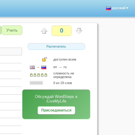
русский▼
0
Учить
Распечатать
доступен всем
→
→
en
ru
сложность не
определена
0 из 19 слов
Обсуждай WordSteps в
iLiveMyLife
Присоединиться