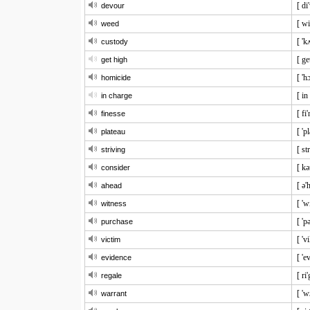
[ di
devour
[ wi
weed
[ 'k
custody
[ ge
get high
[ 'h
homicide
[ in
in charge
[ fi
finesse
[ 'p
plateau
[ st
striving
[ kə
consider
[ ə'
ahead
[ 'w
witness
[ 'p
purchase
[ 'v
victim
[ 'e
evidence
[ ri'
regale
[ 'w
warrant