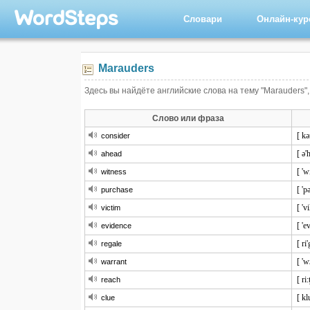
Словари
Онлайн-ку
Marauders
Здесь вы найдёте английские слова на тему "Marauders",
Слово или фраза
[ kə
consider
[ ə'
ahead
[ 'w
witness
[ 'p
purchase
[ 'v
victim
[ 'e
evidence
[ ri'
regale
[ 'w
warrant
[ ri:
reach
[ kl
clue