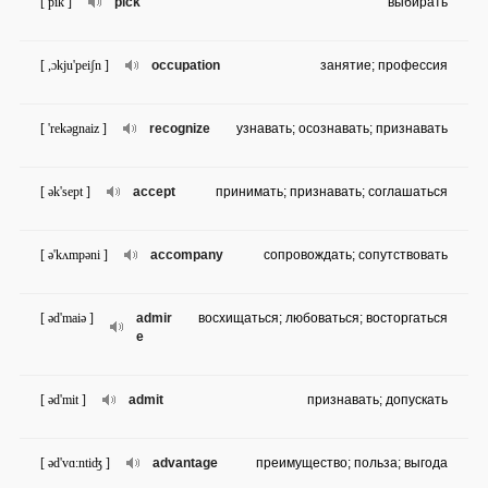
[ pik ]
pick
выбирать
[ ,ɔkju'peiʃn ]
occupation
занятие; профессия
[ 'rekəgnaiz ]
recognize
узнавать; осознавать; признавать
[ ək'sept ]
accept
принимать; признавать; соглашаться
[ ə'kʌmpəni ]
accompany
сопровождать; сопутствовать
[ əd'maiə ]
admir
восхищаться; любоваться; восторгаться
e
[ əd'mit ]
admit
признавать; допускать
[ əd'vɑ:ntiʤ ]
advantage
преимущество; польза; выгода