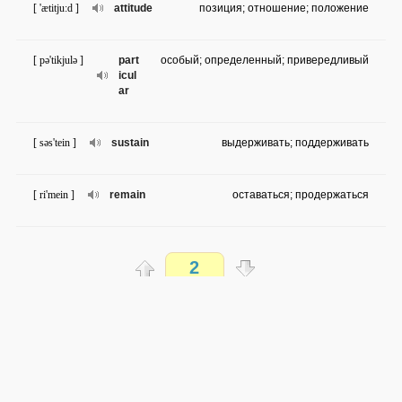
[ 'ætitju:d ]
attitude
позиция; отношение; положение
[ pə'tikjulə ]
part
особый; определенный; привередливый
icul
ar
[ səs'tein ]
sustain
выдерживать; поддерживать
[ ri'mein ]
remain
оставаться; продержаться
[ kən'sidə ]
consider
рассматривать; учитывать; считать
2
[ pik ]
pick
выбирать
Распечатать
[ ,ɔkju'peiʃn ]
occupation
занятие; профессия
доступен всем
→
→
en
ru
сложно