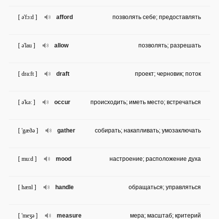
[ ə'fɔ:d ]
afford
позволять себе; предоставлять
[ ə'lau ]
allow
позволять; разрешать
[ dra:ft ]
draft
проект; черновик; поток
[ ə'kə: ]
occur
происходить; иметь место; встречаться
[ 'gæðə ]
gather
собирать; накапливать; умозаключать
[ mu:d ]
mood
настроение; расположение духа
[ hænl ]
handle
обращаться; управляться
[ 'meʒə ]
measure
мера; масштаб; критерий