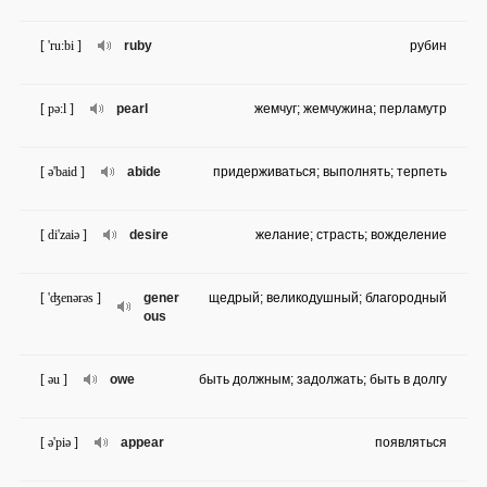
[ 'ru:bi ]
ruby
рубин
[ pə:l ]
pearl
жемчуг; жемчужина; перламутр
[ ə'baid ]
abide
придерживаться; выполнять; терпеть
[ di'zaiə ]
desire
желание; страсть; вожделение
[ 'ʤenərəs ]
gener
щедрый; великодушный; благородный
ous
[ əu ]
owe
быть должным; задолжать; быть в долгу
[ ə'piə ]
appear
появляться