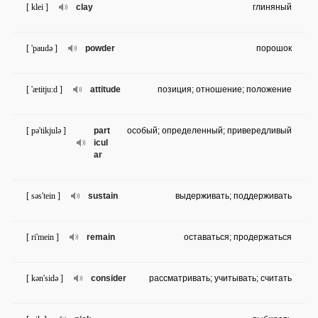
[ klei ]
clay
глиняный
[ 'paudə ]
powder
порошок
[ 'ætitju:d ]
attitude
позиция; отношение; положение
[ pə'tikjulə ]
part
особый; определенный; привередливый
icul
ar
[ səs'tein ]
sustain
выдерживать; поддерживать
[ ri'mein ]
remain
оставаться; продержаться
[ kən'sidə ]
consider
рассматривать; учитывать; считать