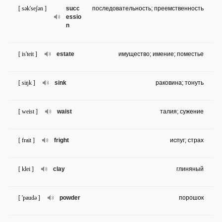
[ sək'seʃən ]
succ
последовательность; преемственность
essio
n
[ is'teit ]
estate
имущество; имение; поместье
[ siŋk ]
sink
раковина; тонуть
[ weist ]
waist
талия; сужение
[ frait ]
fright
испуг; страх
[ klei ]
clay
глиняный
[ 'paudə ]
powder
порошок