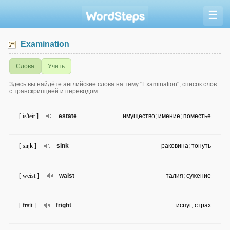
☰
Examination
Слова
Учить
Здесь вы найдёте английские слова на тему "Examination", список слов
с транскрипцией и переводом.
[ is'teit ]
estate
имущество; имение; поместье
[ siŋk ]
sink
раковина; тонуть
[ weist ]
waist
талия; сужение
[ frait ]
fright
испуг; страх