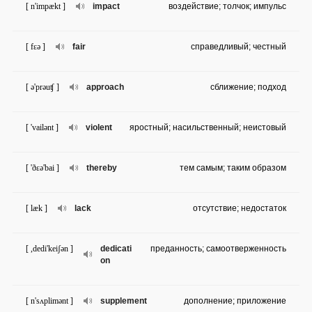
[ n'impækt ]
impact
воздействие; толчок; импульс
[ fɛə ]
fair
справедливый; честный
[ ə'prəuʧ ]
approach
сближение; подход
[ 'vailənt ]
violent
яростный; насильственный; неистовый
[ 'ðɛə'bai ]
thereby
тем самым; таким образом
[ læk ]
lack
отсутствие; недостаток
[ ,dedi'keiʃən ]
dedicati
преданность; самоотверженность
on
[ n'sʌplimənt ]
supplement
дополнение; приложение