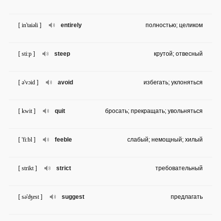
[ in'taiəli ]
entirely
полностью; целиком
[ sti:p ]
steep
крутой; отвесный
[ ə'vɔid ]
avoid
избегать; уклоняться
[ kwit ]
quit
бросать; прекращать; увольняться
[ 'fi:bl ]
feeble
слабый; немощный; хилый
[ strikt ]
strict
требовательный
[ sə'ʤest ]
suggest
предлагать