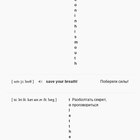
o
n
i
n
h
i
s
m
o
u
t
h
[ seiv jɔ: breθ ]
save your breath!
Побереги силы!
[ tu: let ði: kæt aut əv ði: bæg ]
t
Разболтать секрет,
o
проговориться
l
e
t
t
h
e