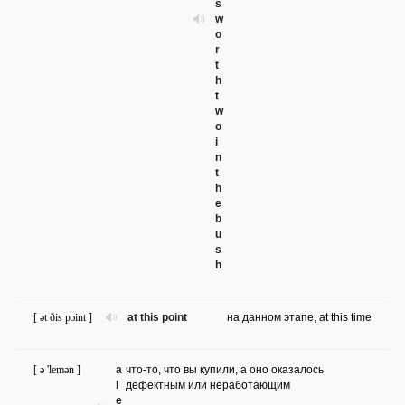
s
w
o
r
t
h
t
w
o
i
n
t
h
e
b
u
s
h
[ ət ðis pɔint ]
at this point
на данном этапе, at this time
[ ə 'lemən ]
a
что-то, что вы купили, а оно оказалось
l
дефектным или неработающим
e