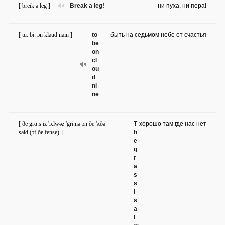
[ breik ə leg ]
Break a leg!
ни пуха, ни пера!
[ tu: bi: ɔn klaud nain ]
to
быть на седьмом небе от счастья
be
on
cl
ou
d
ni
ne
[ ðe grɑ:s iz 'ɔ:lwəz 'gri:nə ɔn ðe 'ʌðə
T
хорошо там где нас нет
said (ɔf ðe fense) ]
h
e
g
r
a
s
s
i
s
a
l