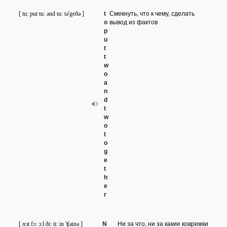
[ tu: put tu: ənd tu: tə'geðə ]
t
Смекнуть, что к чему, сделать
o
вывод из фактов
p
u
t
t
w
o
a
n
d
t
w
o
t
o
g
e
t
h
e
r
[ nɔt fɔ: ɔ:l ði: ti: in 'ʧainə ]
N
Ни за что, ни за какие коврижки