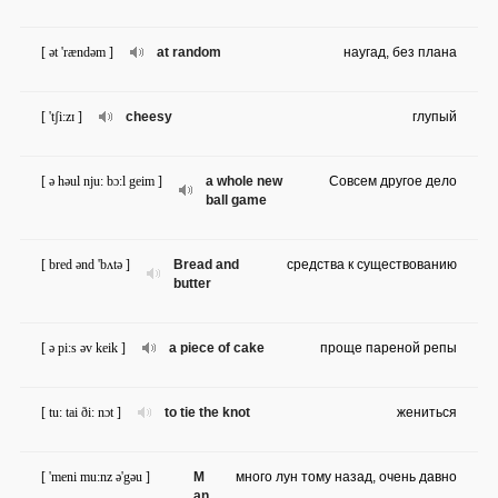
[ ət 'rændəm ]
at random
наугад, без плана
[ 'tʃi:zɪ ]
cheesy
глупый
[ ə həul nju: bɔ:l geim ]
a whole new
Совсем другое дело
ball game
[ bred ənd 'bʌtə ]
Bread and
средства к существованию
butter
[ ə pi:s əv keik ]
a piece of cake
проще пареной репы
[ tu: tai ði: nɔt ]
to tie the knot
жениться
[ 'meni mu:nz ə'gəu ]
M
много лун тому назад, очень давно
an