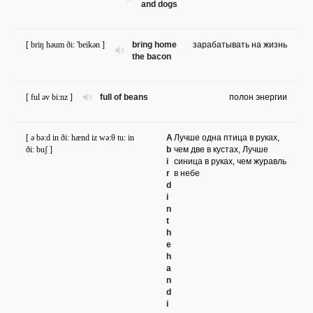
and dogs
[ briŋ həum ði: 'beikən ]
bring home
зарабатывать на жизнь
the bacon
[ ful əv bi:nz ]
full of beans
полон энергии
[ ə bə:d in ði: hænd iz wə:θ tu: in
A
Лучше одна птица в руках,
ði: buʃ ]
b
чем две в кустах, Лучше
i
синица в руках, чем журавль
r
в небе
d
i
n
t
h
e
h
a
n
d
i