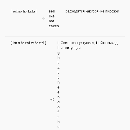
[ sel laik hɔt keiks ]
sell
расходятся как горячие пирожки
like
hot
cakes
[ lait ət ðe end əv ðe tʌnl ]
l
Свет в конце тунеля; Найти выход
i
из ситуации
g
h
t
a
t
t
h
e
e
n
d
o
f
t
h
e