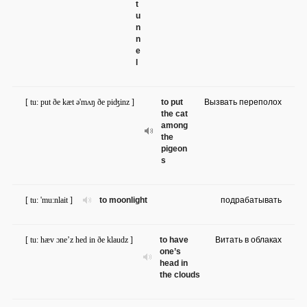
t
u
n
n
e
l
[ tu: put ðe kæt ə'mʌŋ ðe piʤinz ]
to put
Вызвать переполох
the cat
among
the
pigeon
s
[ tu: 'mu:nlait ]
to moonlight
подрабатывать
[ tu: hæv ɔne’z hed in ðe klaudz ]
to have
Витать в облаках
one’s
head in
the clouds