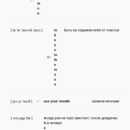
m
o
n
[ tu: bi: 'əuvə ði: mu:n ]
to
быть на седьмом небе от счастья
b
e
o
v
er
th
e
m
o
o
n
[ ju:s jɔ: 'nu:dl ]
use your noodle
шевели мозгами
[ wen pigz flai ]
w
огда рак на горе свистнет; после дождичка
h
в четверг
e