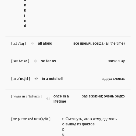
a
n
k
i
n
d
[ ɔ:l ə'lɔŋ ]
all along
все время, всегда (all the time)
[ səu fɑ: əz ]
so far as
поскольку
[ in ə 'nʌʧel ]
in a nutshell
в двух словах
[ wʌns in ə 'laiftaim ]
once in a
раз в жизни; очень редко
lifetime
[ tu: put tu: ənd tu: tə'geðə ]
t
Смекнуть, что к чему, сделать
o
вывод из фактов
p
u