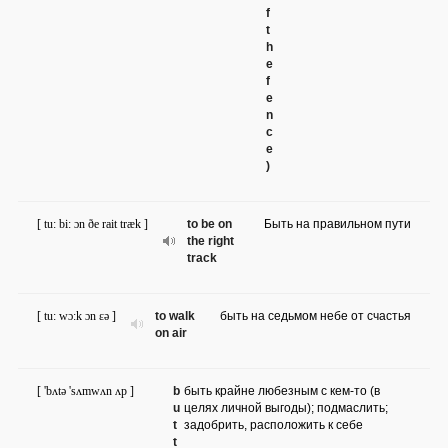
f
t
h
e
f
e
n
c
e
)
[ tu: bi: ɔn ðe rait træk ]
to be on
Быть на правильном пути
the right
track
[ tu: wɔ:k ɔn ɛə ]
to walk
быть на седьмом небе от счастья
on air
[ 'bʌtə 'sʌmwʌn ʌp ]
b
быть крайне любезным с кем-то (в
u
целях личной выгоды); подмаслить;
t
задобрить, расположить к себе
t