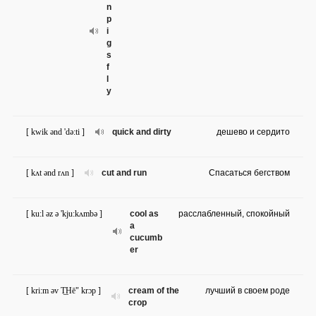
n
p
i
g
s
f
l
y
[ kwik ənd 'də:ti ]
quick and dirty
дешево и сердито
[ kʌt ənd rʌn ]
cut and run
Спасаться бегством
[ ku:l əz ə 'kju:kʌmbə ]
cool as
расслабленный, спокойный
a
cucumb
er
[ kri:m əv T͟Hē" krɔp ]
cream of the
лучший в своем роде
crop