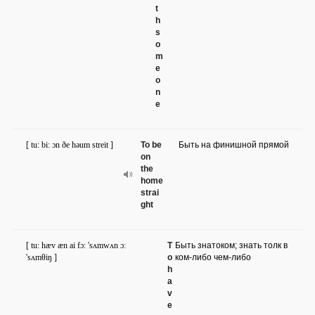
t
h
s
o
m
e
o
n
e
[ tu: bi: ɔn ðe həum streit ]
To be
Быть на финишной прямой
on
the
home
strai
ght
[ tu: hæv æn ai fɔ: 'sʌmwʌn ɔ:
T
Быть знатоком; знать толк в
'sʌmθiŋ ]
o
ком-либо чем-либо
h
a
v
e