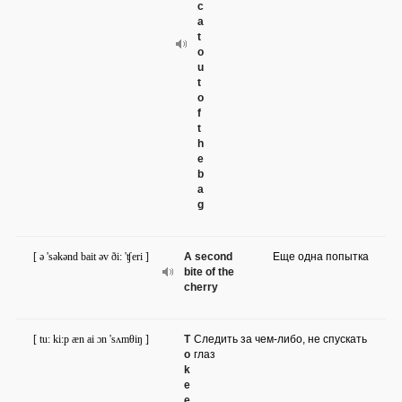
c
a
t
o
u
t
o
f
t
h
e
b
a
g
[ ə 'səkənd bait əv ði: 'ʧeri ]
A second
Еще одна попытка
bite of the
cherry
[ tu: ki:p æn ai ɔn 'sʌmθiŋ ]
T
Следить за чем-либо, не спускать
o
глаз
k
e
e