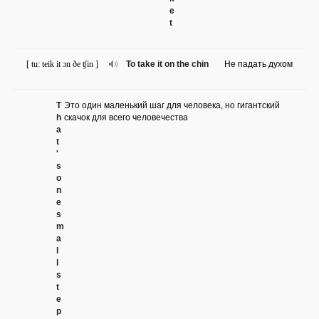
e
t
[ tu: teik it ɔn ðe ʧin ]
To take it on the chin
Не падать духом
T
Это один маленький шаг для человека, но гигантский
h
скачок для всего человечества
a
t
'
s
o
n
e
s
m
a
l
l
s
t
e
p