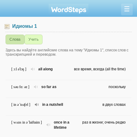
☰
Идиомы 1
Слова
Учить
Здесь вы найдёте английские слова на тему "Идиомы 1", список слов с
транскрипцией и переводом.
[ ɔ:l ə'lɔŋ ]
all along
все время, всегда (all the time)
[ səu fɑ: əz ]
so far as
поскольку
[ in ə 'nʌʧel ]
in a nutshell
в двух словах
[ wʌns in ə 'laiftaim ]
once in a
раз в жизни; очень редко
lifetime