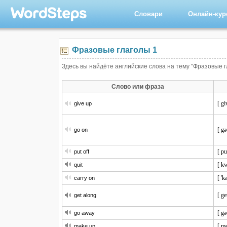
Словари
Онлайн-ку
Фразовые глаголы 1
Здесь вы найдёте английские слова на тему "Фразовые г
Слово или фраза
[ gi
give up
[ gə
go on
[ pu
put off
[ kw
quit
[ 'k
carry on
[ ge
get along
[ gə
go away
[ me
make up