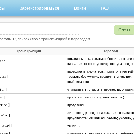
рсы
Зарегистрироваться
Войти
FAQ
Слова
лаголы 1", список слов с транскрипцией и переводом.
Транскрипция
Перевод
оставлять, отказываться, бросить, оставит
v ʌp ]
сдаваться (о преступнике); отступаться; о
продолжать, случаться,; проявлять настой
u ɔn ]
трещать без умолку; проявлять упорство;
приближаться
t ɔf ]
откладывать; отдалять; перенести; отодвиг
it ]
бросать что-н. (школу, занятия и т.п.)
æri ɔn ]
продолжать
жить; обходиться; продержаться; справлят
t ə'lɔŋ ]
преуспевать; уживаться, ладить; уходить,
u ə'wei ]
уходить
ik ʌp ]
гримировать; заискивать; кроить; лебезить