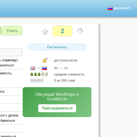
русский▼
2
Учить
Распечатать
ь (надежду),
доступен всем
тказаться
→
→
en
ru
чивость;
средняя сложность
0 из 300 слов
ать
Обсуждай WordSteps в
iLiveMyLife
Присоединиться
ься с делом;
 убираться
; мириться