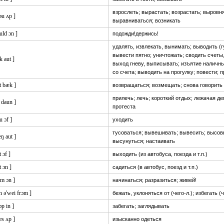
взрослеть; вырастать; возрастать; выровн
əu ʌp ]
выравниваться; возникать
uld ɔn ]
подожди!держись!
удалять, извлекать, вынимать; выводить (г
вывести пятно; уничтожать; сводить счеты
ik aut ]
выход гневу, выписывать; изъятие наличн
со счета; выводить на прогулку; повести; 
t bæk ]
возвращаться; возмещать; снова говорить
прилечь; лечь; короткий отдых; лежачая д
i daun ]
протеста
u ɔf ]
уходить
тусоваться; вывешивать; вывесить; высов
ŋ aut ]
высунуться; настаивать
t ɔf ]
выходить (из автобуса, поезда и т.п.)
t ɔn ]
садиться (в автобус, поезд и т.п.)
ʌm ɔn ]
начинаться; разразиться; живей!
n ə'wei frɔm ]
бежать, уклоняться от (чего-л.); избегать (ч
ɔp in ]
забегать; заглядывать
es ʌp ]
изысканно одеться