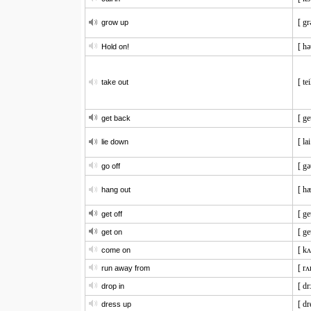
[ gr
grow up
[ hə
Hold on!
[ te
take out
[ ge
get back
[ la
lie down
[ gə
go off
[ hæ
hang out
[ ge
get off
[ ge
get on
[ k
come on
[ rʌ
run away from
[ dr
drop in
[ dr
dress up