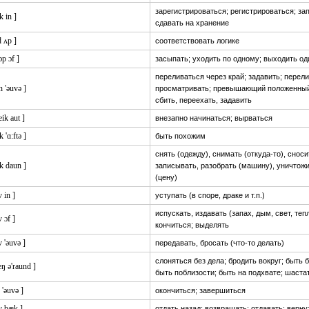
зарегистрироваться; регистрироваться; за
k in ]
сдавать на хранение
d ʌp ]
соответствовать логике
ɔp ɔf ]
засыпать; уходить по одному; выходить од
переливаться через край; задавить; перел
n 'əuvə ]
просматривать; превышающий положенный
сбить, переехать, задавить
eik aut ]
внезапно начинаться; вырваться
k 'ɑ:ftə ]
быть похожим
снять (одежду), снимать (откуда-то), сноси
ik daun ]
записывать, разобрать (машину), уничтожи
(цену)
v in ]
уступать (в споре, драке и т.п.)
испускать, издавать (запах, дым, свет, тепл
v ɔf ]
кончиться; выделять
v 'əuvə ]
передавать, бросать (что-то делать)
слоняться без дела; бродить вокруг; быть 
ŋ ə'raund ]
быть поблизости; быть на подхвате; шаста
: 'əuvə ]
окончиться; завершиться
v bæk ]
отдать назад; возвращать; отдавать; верну