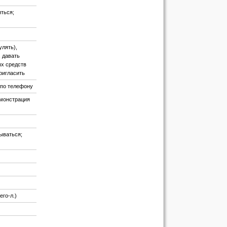
яться;
улять),
, давать
ых средств
пригласить
 по телефону
емонстрация
ываться;
его-л.)