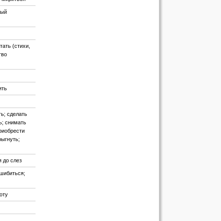
мый
тать (стихи,
тво
ить
ть; сделать
ь; снимать
приобрести
рыгнуть;
я до слез
ошибиться;
оту