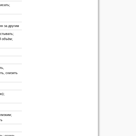
писать;
ин за другим
истывать;
 объём;
ть,
ть, снизить
о);
близким;
ть
ть; отдать