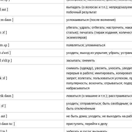
выпадать (о волосах и т.п.); непредсказуе
:l aut ]
побочный результат
ɑ:m daun ]
успокаиваться (после волнения)
убегать; удрать; отбегать; настрочить, нака
n ɔf ]
статью); печатать (тираж издания, количес
экземпляров)
ʌm ʌp ]
появляться; упоминаться
t ə'wei ]
уходить; выход из укрытия; убрать; устран
l ə'sli:p ]
засыпать; онеметь
снимать (одежду), увозить, уносить, уводи
перерыв в работе; имитировать, копироват
ik ɔf ]
запрет; взлетать; пользоваться успехом, 
популярность; вскочить; отрываться; подп
набрасываться
eik daun ]
ломаться (о машине и т.п.); расстраиватьс
уходить; отправляться; быть свободным; 
 ɔf ]
быть отключённым
: aut ]
не быть дома; уходить; не выходить на раб
t daun tu: ]
приступить, перейти к делу
:l in ]
забегать в гости; вызывать