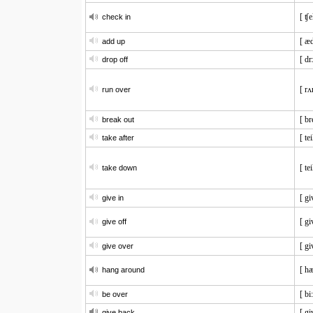
[ ʧe
check in
[ æ
add up
[ dr
drop off
[ rʌ
run over
[ br
break out
[ tei
take after
[ te
take down
[ gi
give in
[ gi
give off
[ gi
give over
[ hæ
hang around
[ bi
be over
[ gi
give back