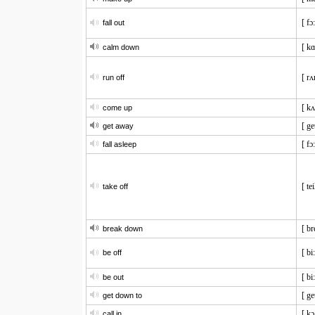
[ fɔ
fall out
[ k
calm down
[ rʌ
run off
[ k
come up
[ ge
get away
[ fɔ:
fall asleep
[ te
take off
[ br
break down
[ bi:
be off
[ bi
be out
[ ge
get down to
[ kɔ
call in