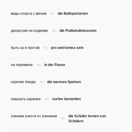
виды спорта с мячом
die Ballsportarten
дискуссия на подиуме
die Podiumdiskussion
быть за и против
pro und kontra sein
на перемене
in der Pause
горячие блюда
die warmen Speisen
заказать заранее
vorher bestehlen
ученики учатся от учеников
die Schüler lernen von
Schülern