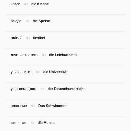
класс
die Klasse
блюдо
die Speise
гибкий
flexibel
легкая атлетика
die Leichtathletik
университет
die Universität
урок немецкого
der Deutschunterricht
плавание
Das Schwimmen
столовая
die Mensa