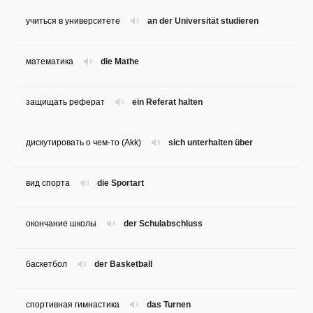
учиться в университете
an der Universität studieren
математика
die Mathe
защищать реферат
ein Referat halten
дискутировать о чем-то (Аkk)
sich unterhalten über
вид спорта
die Sportart
окончание школы
der Schulabschluss
баскетбол
der Basketball
спортивная гимнастика
das Turnen