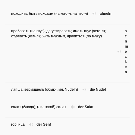
походить; быть похожим (на кого-л, на что-л)
ähneln
пробовать (на вкус); дегустировать; иметь вкус (чего-л);
s
отдавать (чем-л); быть вкусным, нравиться (по вкусу)
c
h
m
e
c
k
e
n
лапша, вермишель (обыкн. мн. Nudeln)
die Nudel
салат (блюдо); (листовой) салат
der Salat
горчица
der Senf