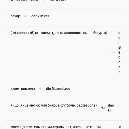
сахар
der Zucker
(пластиковый) стаканчик (для плавленногго сыра, йогурта)
d
e
r
B
e
c
h
e
r
джем, повидло
die Marmelade
яйцо; яйцеклетка; мяч (жарг. в футболе, баскетболе)
das
Ei
масло (растительное, минеральное); масляные краски,
d