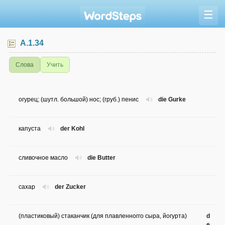
☰
A.1.34
Слова
Учить
огурец; (шутл. большой) нос; (груб.) пенис
die Gurke
капуста
der Kohl
сливочное масло
die Butter
сахар
der Zucker
(пластиковый) стаканчик (для плавленногго сыра, йогурта)
d
e