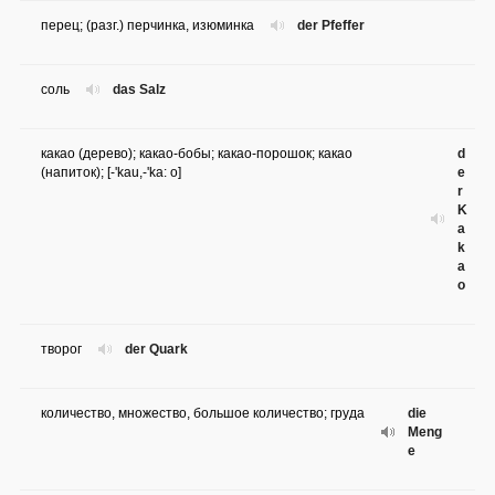
перец; (разг.) перчинка, изюминка
der Pfeffer
соль
das Salz
какао (дерево); какао-бобы; какао-порошок; какао
d
(напиток); [-'kau,-'ka: o]
e
r
K
a
k
a
o
творог
der Quark
количество, множество, большое количество; груда
die
Meng
e