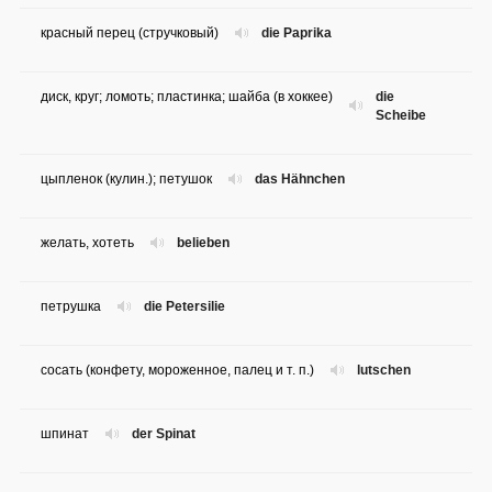
красный перец (стручковый)
die Paprika
диск, круг; ломоть; пластинка; шайба (в хоккее)
die
Scheibe
цыпленок (кулин.); петушок
das Hähnchen
желать, хотеть
belieben
петрушка
die Petersilie
сосать (конфету, мороженное, палец и т. п.)
lutschen
шпинат
der Spinat