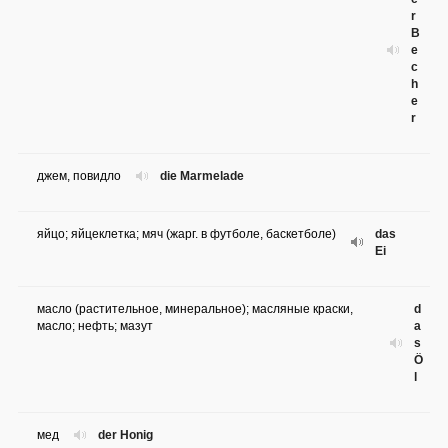
r
B
e
c
h
e
r
джем, повидло
die Marmelade
яйцо; яйцеклетка; мяч (жарг. в футболе, баскетболе)
das
Ei
масло (растительное, минеральное); масляные краски,
d
масло; нефть; мазут
a
s
Ö
l
мед
der Honig