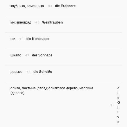
клубника, земляника
die Erdbeere
мн; виноград
Weintrauben
щи
die Kohlsuppe
шнапс
der Schnaps
дерьмо
die Scheiße
олива, маслина (плод); оливковое дерево, маслина
d
(дерево)
i
e
O
l
i
v
e