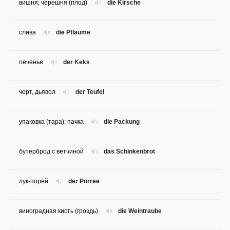
вишня; черешня (плод)
die Kirsche
слива
die Pflaume
печенье
der Keks
черт, дьявол
der Teufel
упаковка (тара); пачка
die Packung
бутерброд с ветчиной
das Schinkenbrot
лук-порей
der Porree
виноградная кисть (гроздь)
die Weintraube