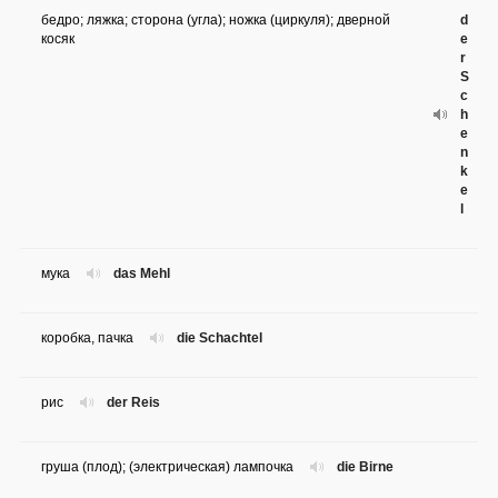
бедро; ляжка; сторона (угла); ножка (циркуля); дверной
d
косяк
e
r
S
c
h
e
n
k
e
l
мука
das Mehl
коробка, пачка
die Schachtel
рис
der Reis
груша (плод); (электрическая) лампочка
die Birne