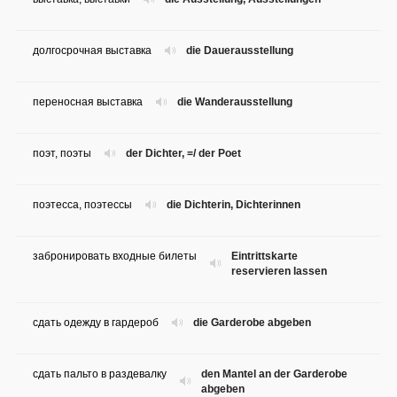
долгосрочная выставка
die Dauerausstellung
переносная выставка
die Wanderausstellung
поэт, поэты
der Dichter, =/ der Poet
поэтесса, поэтессы
die Dichterin, Dichterinnen
забронировать входные билеты
Eintrittskarte
reservieren lassen
сдать одежду в гардероб
die Garderobe abgeben
сдать пальто в раздевалку
den Mantel an der Garderobe
abgeben