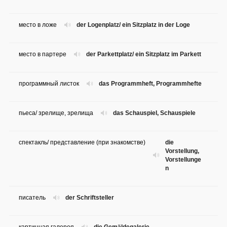
место в ложе
der Logenplatz/ ein Sitzplatz in der Loge
место в партере
der Parkettplatz/ ein Sitzplatz im Parkett
программный листок
das Programmheft, Programmhefte
пьеса/ зрелище, зрелища
das Schauspiel, Schauspiele
спектакль/ представление (при знакомстве)
die
Vorstellung,
Vorstellunge
n
писатель
der Schriftsteller