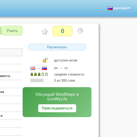
русский▼
0
Учить
Распечатать
доступен всем
→
→
en
ru
средняя сложность
ливость
0 из 300 слов
ска
Обсуждай WordSteps в
iLiveMyLife
Присоединиться
та