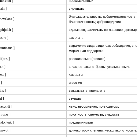
elibreitid ]
прославленный
fain ]
улучшать
благожелательность; доброжелательность;
'nevələns ]
благосклонность; добросердечие
'pitjuleit ]
сдаваться; заключать соглашение; догова
'zə:v ]
замечать
выражение лица; лицо; самообладание; спо
auntinəns ]
моральная поддержка
i'fju:s ]
рассеиваться (о свете)
ɔ:s ]
шлак; остатки; отбросы; угольная пыль
st ]
как раз и
 ]
и все же
vins ]
выказывать; проявлять
ed ]
ступать
pærəntli ]
явно; несомненно; по-видимому
i:tnəs ]
приятность; свежесть; сладость
ndər'teɪk ]
предпринимать
sʌmwɔt ]
до некоторой степени; несколько; относит