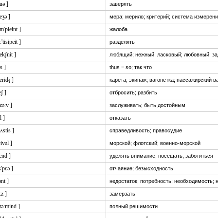
ʃuə ]
заверять
eʒə ]
мера; мерило; критерий; система измерен
m'pleint ]
жалоба
:'tisipeit ]
разделять
fekʃnit ]
любящий; нежный; ласковый; любовный; з
s ]
thus = so; так что
æriʤ ]
карета; экипаж; вагонетка; пассажирский в
ʃ ]
отбросить; разбить
'zə:v ]
заслуживать; быть достойным
l ]
отказать
ʌstis ]
справедливость; правосудие
eivəl ]
морской; флотский; военно-морской
tend ]
уделять внимание; посещать; заботиться
s'pɛə ]
отчаяние; безысходность
nt ]
недостаток; потребность; необходимость; 
:z ]
замерзать
'tə:mind ]
полный решимости