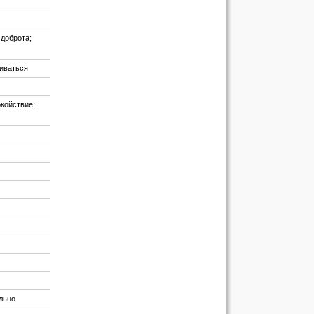
 доброта;
риваться
койствие;
ельно