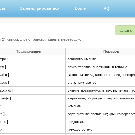
рсы
Зарегистрироваться
Войти
FAQ
Слова
n 2", список слов с транскрипцией и переводом.
Транскрипция
Перевод
impəθi ]
взаимопонимание
əuv ]
печка; теплица; высаживать в теплице
wɔləu ]
глоток; ласточка; глотка; глотание; прожор
ailəns ]
сила; неистовство
elənkəli ]
уныние; подавленность; грусть; печаль; то
s'preʃn ]
выражение; оборот речи; выразительность
u: ]
команда
:d ]
борт; питание; правление; крышка переплё
itnis ]
свидетель
ɔk ]
имущество; скот