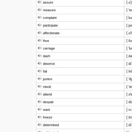
[ ə'
assure
[ 'm
measure
[ kə
complaint
[ pɑ
participate
[ ə'
affectionate
[ ðʌ
thus
[ 'k
carriage
[ dæ
dash
[ di
deserve
[ fei
fail
[ 'ʤ
justice
[ 'n
naval
[ ə'
attend
[ di
despair
[ wɔ
want
[ fri
freeze
[ di
determined