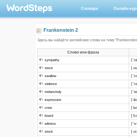
Словари
Онлайн-ку
Frankenstein 2
Здесь вы найдёте английские слова на тему "Frankenstei
Слово или фраза
[ 's
sympathy
[ st
stove
[ 's
swallow
[ 'v
violence
[ 'm
melancholy
[ ik
expression
[ kr
crew
[ bɔ
board
[ 'w
witness
[ st
stock