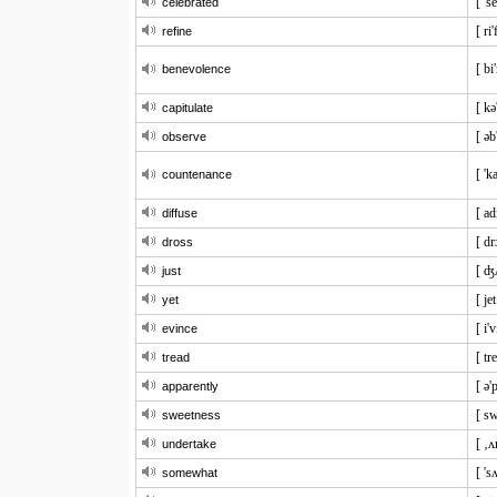
[ 's
celebrated
[ ri'
refine
[ bi
benevolence
[ kə
capitulate
[ əb
observe
[ 'k
countenance
[ ad
diffuse
[ dr
dross
[ ʤʌ
just
[ jet
yet
[ i'
evince
[ tr
tread
[ ə'
apparently
[ sw
sweetness
[ ‚ʌ
undertake
[ '
somewhat