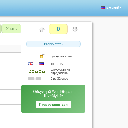
русский▼
0
Учить
Распечатать
доступен всем
→
→
en
ru
сложность не
определена
0 из 32 слов
Обсуждай WordSteps в
iLiveMyLife
Присоединиться