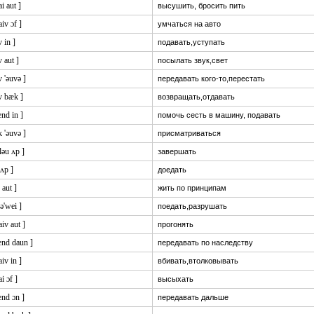
ai aut ]
высушить, бросить пить
aiv ɔf ]
умчаться на авто
v in ]
подавать,уступать
v aut ]
посылать звук,свет
v 'əuvə ]
передавать кого-то,перестать
v bæk ]
возвращать,отдавать
nd in ]
помочь сесть в машину, подавать
k 'əuvə ]
присматриваться
ɔləu ʌp ]
завершать
 ʌp ]
доедать
v aut ]
жить по принципам
t ə'wei ]
поедать,разрушать
aiv aut ]
прогонять
ænd daun ]
передавать по наследству
aiv in ]
вбивать,втолковывать
ai ɔf ]
высыхать
ænd ɔn ]
передавать дальше