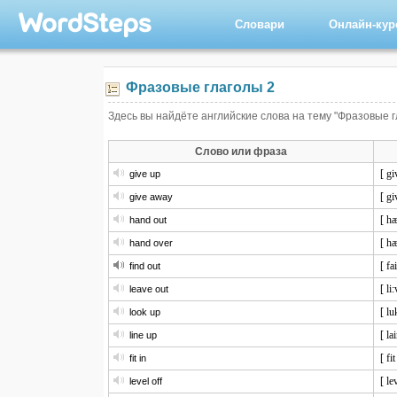
Словари
Онлайн-ку
Фразовые глаголы 2
Здесь вы найдёте английские слова на тему "Фразовые г
Слово или фраза
[ gi
give up
[ gi
give away
[ hæ
hand out
[ h
hand over
[ fa
find out
[ li
leave out
[ lu
look up
[ la
line up
[ fit
fit in
[ le
level off