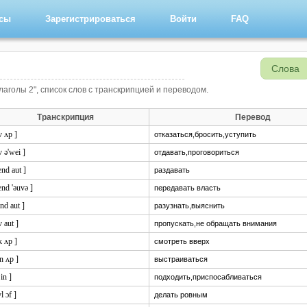
рсы
Зарегистрироваться
Войти
FAQ
Слова
лаголы 2", список слов с транскрипцией и переводом.
Транскрипция
Перевод
v ʌp ]
отказаться,бросить,уступить
v ə'wei ]
отдавать,проговориться
nd aut ]
раздавать
ænd 'əuvə ]
передавать власть
ind aut ]
разузнать,выяснить
:v aut ]
пропускать,не обращать внимания
k ʌp ]
смотреть вверх
in ʌp ]
выстраиваться
 in ]
подходить,приспосабливаться
vl ɔf ]
делать ровным