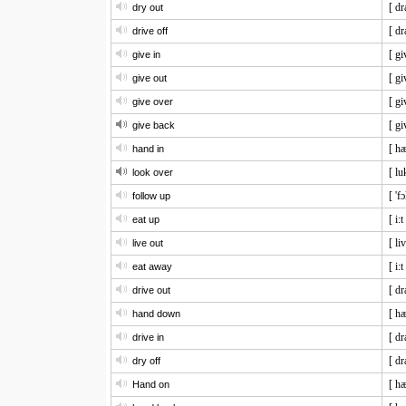
[ dr
dry out
[ dr
drive off
[ gi
give in
[ gi
give out
[ gi
give over
[ gi
give back
[ hæ
hand in
[ lu
look over
[ 'f
follow up
[ i:t
eat up
[ li
live out
[ i:
eat away
[ dr
drive out
[ h
hand down
[ dr
drive in
[ dr
dry off
[ h
Hand on