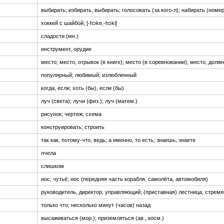
выбирать; избирать, выбирать; голосовать (за кого-л); набирать (номе
хоккей с шайбой; [-hɔke,-hɔki]
сладости (мн.)
инструмент, орудие
место; место, отрывок (в книге); место (в соревновании); место, долж
популярный; любимый; излюбленный
когда, если; хоть (бы), если (бы)
луч (света); лучи (физ.); луч (матем.)
рисунок; чертеж; схема
конструировать; строить
так как, потому-что, ведь; а именно, то есть; знаешь, знаете
пчела
слишком
нос; чутьё; нос (передняя часть корабля, самолёта, автомобиля)
руководитель, директор, управляющий; (приставная) лестница, стремя
только что; несколько минут (часов) назад
высаживаться (мор.); приземляться (ав., косм.)