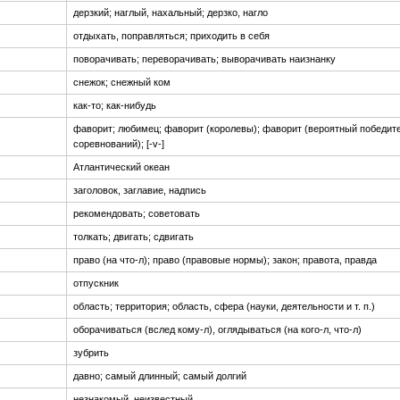
дерзкий; наглый, нахальный; дерзко, нагло
отдыхать, поправляться; приходить в себя
поворачивать; переворачивать; выворачивать наизнанку
снежок; снежный ком
как-то; как-нибудь
фаворит; любимец; фаворит (королевы); фаворит (вероятный победит
соревнований); [-v-]
Атлантический океан
заголовок, заглавие, надпись
рекомендовать; советовать
толкать; двигать; сдвигать
право (на что-л); право (правовые нормы); закон; правота, правда
отпускник
область; территория; область, сфера (науки, деятельности и т. п.)
оборачиваться (вслед кому-л), оглядываться (на кого-л, что-л)
зубрить
давно; самый длинный; самый долгий
незнакомый, неизвестный