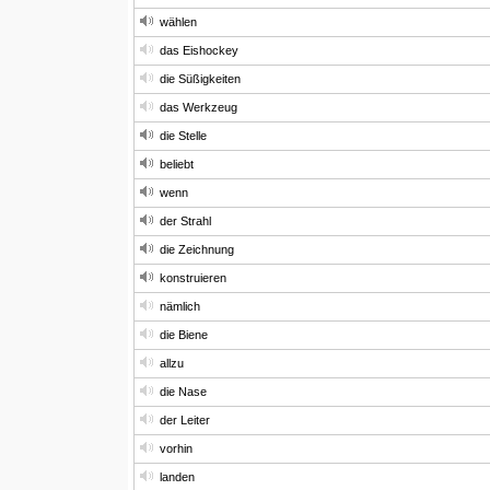
wählen
das Eishockey
die Süßigkeiten
das Werkzeug
die Stelle
beliebt
wenn
der Strahl
die Zeichnung
konstruieren
nämlich
die Biene
allzu
die Nase
der Leiter
vorhin
landen