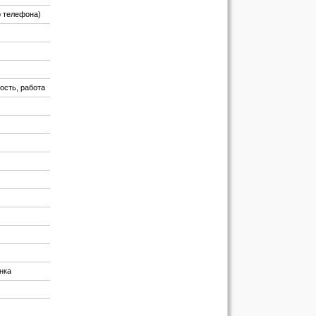
р телефона)
ность, работа
нка