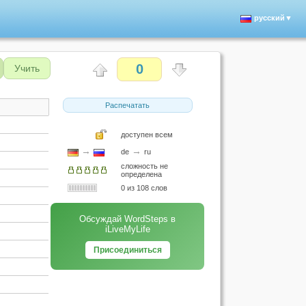
русский▼
0
Учить
Распечатать
доступен всем
→
→
de
ru
сложность не
определена
0 из 108 слов
Обсуждай WordSteps в
iLiveMyLife
Присоединиться