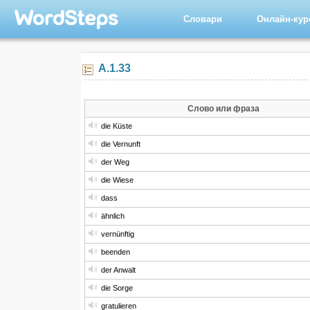
Словари
Онлайн-ку
A.1.33
Слово или фраза
die Küste
die Vernunft
der Weg
die Wiese
dass
ähnlich
vernünftig
beenden
der Anwalt
die Sorge
gratulieren