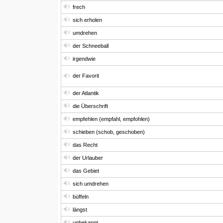
frech
sich erholen
umdrehen
der Schneeball
irgendwie
der Favorit
der Atlantik
die Überschrift
empfehlen (empfahl, empfohlen)
schieben (schob, geschoben)
das Recht
der Urlauber
das Gebiet
sich umdrehen
büffeln
längst
unbekannt