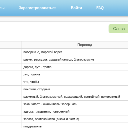
рсы
Зарегистрироваться
Войти
FAQ
Слова
Перевод
побережье, морской берег
разум, рассудок; здравый смысл, благоразумие
дорога, путь; тропа
луг; поляна
что, чтобы
похожий, сходный
разумный; благоразумный; подходящий, достойный, приемлемый
заканчивать, оканчивать; завершать
адвокат, защитник, поверенный
забота, беспокойство (о ком-л, чём-л)
поздравлять