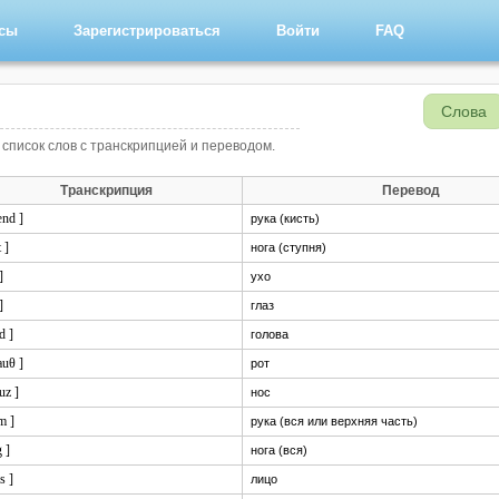
рсы
Зарегистрироваться
Войти
FAQ
Слова
 список слов с транскрипцией и переводом.
Транскрипция
Перевод
ænd ]
рука (кисть)
t ]
нога (ступня)
]
ухо
]
глаз
d ]
голова
auθ ]
рот
uz ]
нос
m ]
рука (вся или верхняя часть)
g ]
нога (вся)
is ]
лицо