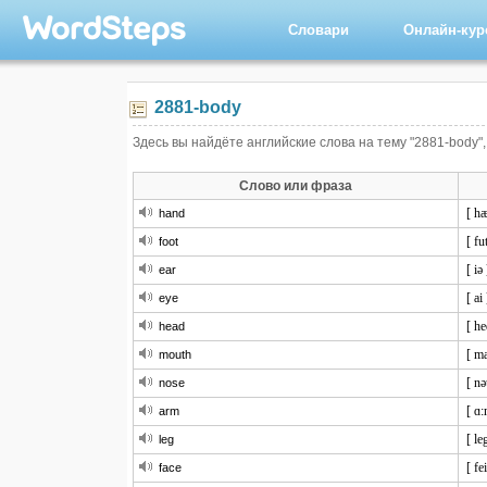
Словари
Онлайн-ку
2881-body
Здесь вы найдёте английские слова на тему "2881-body",
Слово или фраза
[ h
hand
[ fu
foot
[ iə 
ear
[ ai 
eye
[ he
head
[ m
mouth
[ nə
nose
[ ɑ:
arm
[ le
leg
[ fe
face