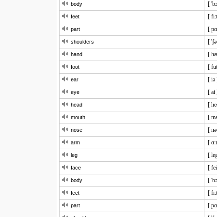
[ 'b
body
[ fi:
feet
[ pɑ
part
[ 'ʃ
shoulders
[ h
hand
[ fu
foot
[ iə 
ear
[ ai 
eye
[ he
head
[ m
mouth
[ nə
nose
[ ɑ:
arm
[ le
leg
[ fe
face
[ 'b
body
[ fi:
feet
[ pɑ
part