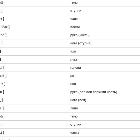
ɔdi ]
тело
t ]
ступни
:t ]
часть
əuldəz ]
плечи
ænd ]
рука (кисть)
t ]
нога (ступня)
]
ухо
]
глаз
d ]
голова
auθ ]
рот
uz ]
нос
m ]
рука (вся или верхняя часть)
g ]
нога (вся)
is ]
лицо
ɔdi ]
тело
t ]
ступни
:t ]
часть