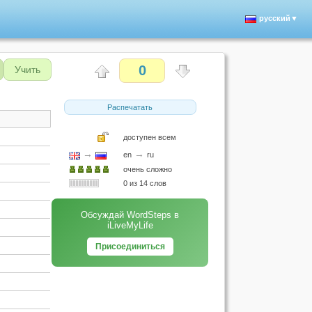
русский▼
0
Учить
Распечатать
доступен всем
→
→
en
ru
очень сложно
0 из 14 слов
Обсуждай WordSteps в
iLiveMyLife
Присоединиться