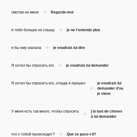
смотри на меня
Regarde-moi
я тебя больше не слышу
je ne t'entends plus
я бы ему сказала
je voudrais lui dire
Я хотел бы спросить его
je voudrais lui demander
Я хотел бы спросить его, откуда я пришел
je voudrais lui
demander d'ou
je viens
У меня есть так много, чтобы спросить
j'ai tant de choses
à lui demander
что с тобой происходит?
Que se pass-t-il?