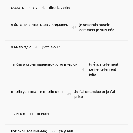
сказать: правду
dire:la verite
я бы хотела знать как я родилась
je voudrais savoir
comment je suis née
я была где?
j'etais ou?
ты была столь маленькой, столь милой
tu étais tellement
petite, tellement
jolie
я тебя услышал, и я тебя взял
Je t'ai entendue et je t'ai
prise
ты была
tu étais
вот оно! (вот именно)
ça y est!