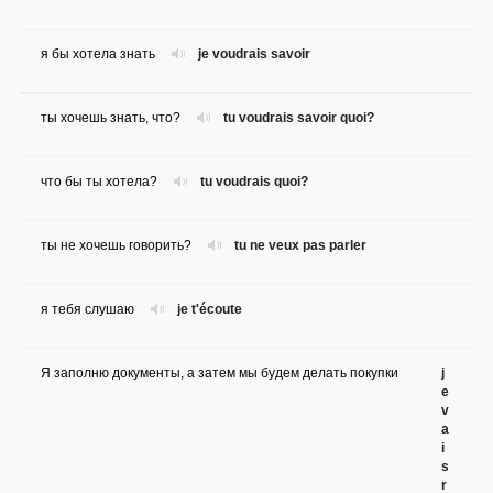
я бы хотела знать
je voudrais savoir
ты хочешь знать, что?
tu voudrais savoir quoi?
что бы ты хотела?
tu voudrais quoi?
ты не хочешь говорить?
tu ne veux pas parler
я тебя слушаю
je t'écoute
Я заполню документы, а затем мы будем делать покупки
j
e
v
a
i
s
r