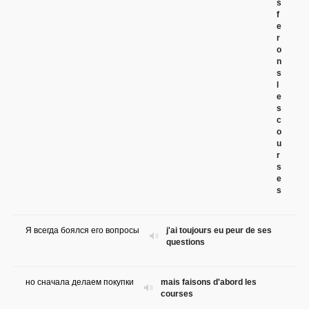
s
f
e
r
o
n
s
l
e
s
c
o
u
r
s
e
s
Я всегда боялся его вопросы
j'ai toujours eu peur de ses
questions
но сначала делаем покупки
mais faisons d'abord les
courses