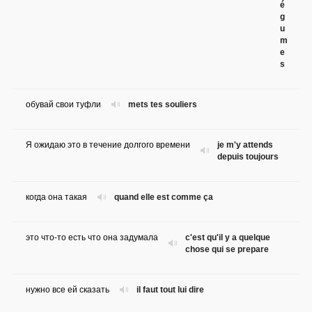
é
g
u
m
e
s
обувай свои туфли
mets tes souliers
Я ожидаю это в течение долгого времени
je m'y attends
depuis toujours
когда она такая
quand elle est comme ça
это что-то есть что она задумала
c'est qu'il y a quelque
chose qui se prepare
нужно все ей сказать
il faut tout lui dire