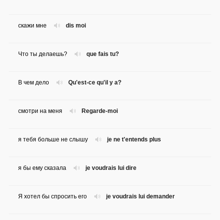
скажи мне
dis moi
Что ты делаешь?
que fais tu?
В чем дело
Qu'est-ce qu'il y a?
смотри на меня
Regarde-moi
я тебя больше не слышу
je ne t'entends plus
я бы ему сказала
je voudrais lui dire
Я хотел бы спросить его
je voudrais lui demander