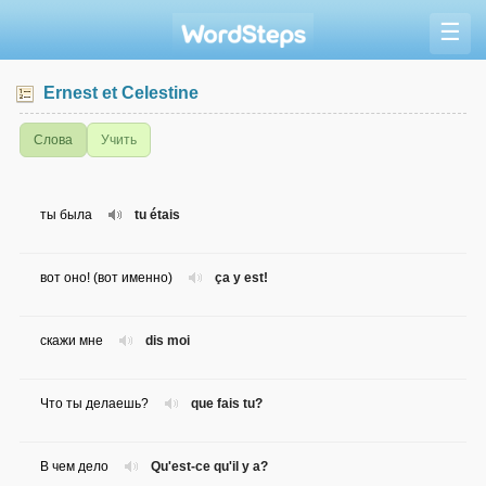
☰
Ernest et Celestine
Слова
Учить
ты была
tu étais
вот оно! (вот именно)
ça y est!
скажи мне
dis moi
Что ты делаешь?
que fais tu?
В чем дело
Qu'est-ce qu'il y a?