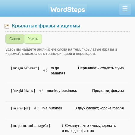
☰
Крылатые фразы и идиомы
Слова
Учить
Здесь вы найдёте английские слова на тему "Крылатые фразы и
идиомы", список слов с транскрипцией и переводом.
[ tu: gəu bə'nænəz ]
to go
Нервничать, сходить с ума
bananas
[ 'mʌŋki 'biznis ]
monkey business
Проделки, фокусы
[ in ə 'nʌʧel ]
in a nutshell
В двух словах; короче говоря
[ tu: put tu: ənd tu: tə'geðə ]
t
Смекнуть, что к чему, сделать
o
вывод из фактов