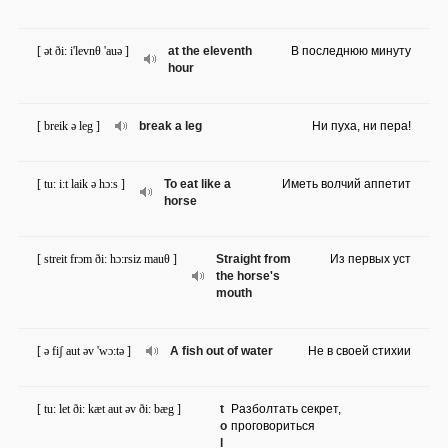
[ ət ði: i'levnθ 'auə ]
at the eleventh
В последнюю минуту
hour
[ breik ə leg ]
break a leg
Ни пуха, ни пера!
[ tu: i:t laik ə hɔ:s ]
To eat like a
Иметь волчий аппетит
horse
[ streit frɔm ði: hɔ:rsiz mauθ ]
Straight from
Из первых уст
the horse's
mouth
[ ə fiʃ aut əv 'wɔ:tə ]
A fish out of water
Не в своей стихии
[ tu: let ði: kæt aut əv ði: bæg ]
t
Разболтать секрет,
o
проговориться
l