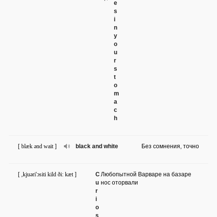
e
s
i
n
y
o
u
r
s
t
o
m
a
c
h
[ blæk ənd wait ]
black and white
Без сомнения, точно
[ ,kjuəri'ɔsiti kild ði: kæt ]
C
Любопытной Варваре на базаре
u
нос оторвали
r
i
o
s