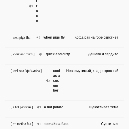
t
r
a
c
e
[ wen pigz flai ]
when pigs fly
Когда рак на горе свистнет
[ kwik ənd 'də:ti ]
quick and dirty
Дёшево и сердито
[ ku:l əz ə 'kju:kʌmbə ]
cool
Невозмутимый; хладнокровный
as a
cuc
um
ber
[ ə hɔt pə'teitəu ]
a hot potato
Щекотливая тема
[ tu: meik ə fʌs ]
to make a fuss
Cуетиться