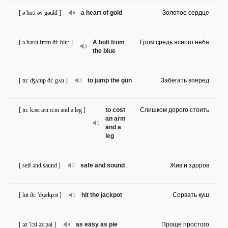
[ ə hɑ:t əv gəuld ]
a heart of gold
Золотое сердце
[ ə bəʋlt frɔm ði: blu: ]
A bolt from
Гром средь ясного неба
the blue
[ tu: ʤʌmp ði: gʌn ]
to jump the gun
Забегать вперед
[ tu: kɔst æn ɑ:m ənd ə leg ]
to cost
Слишком дорого стоить
an arm
and a
leg
[ seif ənd saund ]
safe and sound
Жив и здоров
[ hit ði: 'ʤækpɔt ]
hit the jackpot
Сорвать куш
[ əz 'i:zi əz pai ]
as easy as pie
Проще простого