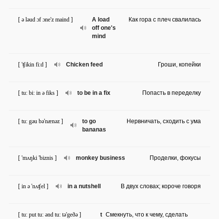
[ ə ləud ɔf ɔne'z maind ]
A load
Как гора с плеч свалилась
off one's
mind
[ 'ʧikin fi:d ]
Chicken feed
Гроши, копейки
[ tu: bi: in ə fiks ]
to be in a fix
Попасть в переделку
[ tu: gəu bə'nænəz ]
to go
Нервничать, сходить с ума
bananas
[ 'mʌŋki 'biznis ]
monkey business
Проделки, фокусы
[ in ə 'nʌʧel ]
in a nutshell
В двух словах; короче говоря
[ tu: put tu: ənd tu: tə'geðə ]
t
Смекнуть, что к чему, сделать