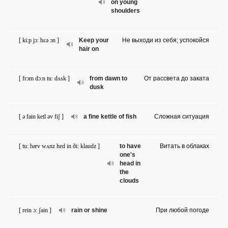
on young
shoulders
[ ki:p jɔ: hɛə ɔn ]
Keep your
Не выходи из себя; успокойся
hair on
[ frɔm dɔ:n tu: dʌsk ]
from dawn to
От рассвета до заката
dusk
[ ə fain ketl əv fiʃ ]
a fine kettle of fish
Сложная ситуация
[ tu: hæv wʌnz hed in ði: klaudz ]
to have
Витать в облаках
one's
head in
the
clouds
[ rein ɔ: ʃain ]
rain or shine
При любой погоде