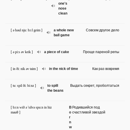
one's
nose
clean
[ ə həul nju: bɔ:l geim ]
a whole new
Совсем другое дело
ball game
[ ə pi:s əv keik ]
a piece of cake
Проще пареной репы
[ in ði: nik əv taim ]
in the nick of time
Как раз вовремя
[ tu: spil ði: bi:nz ]
to spill
Выдать секрет, проболтаться
the beans
[ bɔ:n wið ə 'silvə spu:n in hiz
B
Родившийся под
mauθ ]
o
счастливой звездой
r
n
w