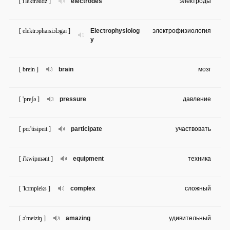
[ i'lektrəudz ]
electrodes
электроды
[ elektrɔphaɪsiɔlɔgaɪ ]
Electrophysiolog
электрофизиология
y
[ brein ]
brain
мозг
[ 'preʃə ]
pressure
давление
[ pɑ:'tisipeit ]
participate
участвовать
[ i'kwipmənt ]
equipment
техника
[ 'kɔmpleks ]
complex
сложный
[ ə'meiziŋ ]
amazing
удивительный