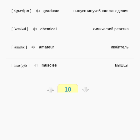
[ n'grædjuət ]
graduate
выпускник учебного заведения
[ 'kemikəl ]
chemical
химический реактив
[ 'æmətə: ]
amateur
любитель
[ 'mʌs(ə)lz ]
muscles
мышцы
[ i'væljueitɪŋ ]
evaluating
оценка
10
[ i'lektrəudz ]
electrodes
электроды
Распечатать
[ elektrɔphaɪsiɔlɔgaɪ ]
Electrophysiolog
электрофизиология
доступен всем
y
→
→
en
ru
средняя сложность