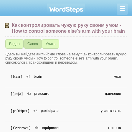
☰
Как контролировать чужую руку своим умом -
How to control someone else's arm with your brain
Видео
Слова
Учить
Здесь вы найдёте английские слова на тему "Как контролировать чужую
руку своим умом - How to control someone else's arm with your brain",
список слов с транскрипцией и переводом.
[ brein ]
brain
мозг
[ 'preʃə ]
pressure
давление
[ pɑ:'tisipeit ]
participate
участвовать
[ i'kwipmənt ]
equipment
техника