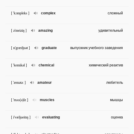
[ 'kɔmpleks ]
complex
сложный
[ ə'meiziŋ ]
amazing
удивительный
[ n'grædjuət ]
graduate
выпускник учебного заведения
[ 'kemikəl ]
chemical
химический реактив
[ 'æmətə: ]
amateur
любитель
[ 'mʌs(ə)lz ]
muscles
мышцы
[ i'væljueitɪŋ ]
evaluating
оценка